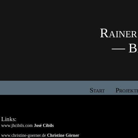
Rainer
— B
Start
Projekt
Links:
www.jhcibils.com
José Cibils
www.christine-goerner.de
Christine Görner