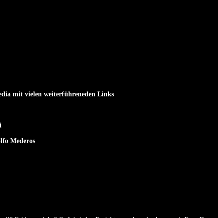
dia mit vielen weiterführeneden Links
i
olfo Mederos